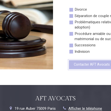
Divorce
Séparation de couple 
Problématiques relative
adoption)
Procédure amiable ou ju
matrimonial ou de su
Successions
Indivision
Contacter AFT Avocats
AFT AVOCATS
19 rue Auber
75009
Paris
Afficher le téléphone